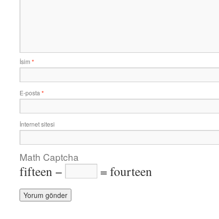
İsim
*
E-posta
*
İnternet sitesi
Math Captcha
fifteen −
= fourteen