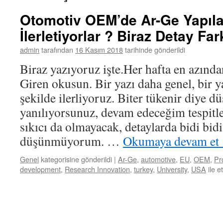
Otomotiv OEM’de Ar-Ge Yapıla
İlerletiyorlar ? Biraz Detay Fark
admin
tarafından
16 Kasım 2018
tarihinde gönderildi
Biraz yazıyoruz işte.Her hafta en azında
Giren okusun. Bir yazı daha genel, bir y
şekilde ilerliyoruz. Biter tükenir diye 
yanılıyorsunuz, devam edeceğim tespitle
sıkıcı da olmayacak, detaylarda bidi bidi
düşünmüyorum. …
Okumaya devam et
Genel
kategorisine gönderildi
|
Ar-Ge
,
automotive
,
EU
,
OEM
,
Pr
development
,
Research Innovation
,
turkey
,
University
,
USA
ile e